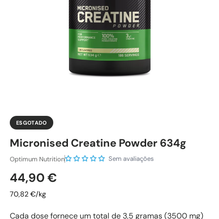
ESGOTADO
Micronised Creatine Powder 634g
Sem avaliações
Optimum Nutrition
Preço normal
44,90 €
70,82 €/kg
Cada dose fornece um total de 3,5 gramas (3500 mg)