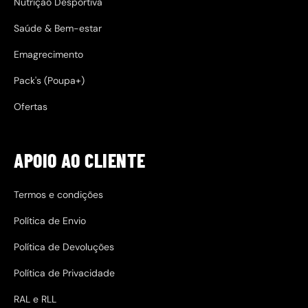
Nutrição Desportiva
A suplementação de creatina é relevante para qualquer
Saúde & Bem-estar
pessoa com uma meta de desempenho que envolva potência
muscular. desportos coletivos, de raquete, atletismo e
Emagrecimento
levantamento de peso são algumas das modalidades
desportivas nas quais a suplementação de creatina,
Pack's (Poupa+)
juntamente com o treino adequado, contribui para a
intensidade do treino e melhora o desempenho.
Ofertas
APOIO AO CLIENTE
Termos e condições
Política de Envio
Política de Devoluções
Política de Privacidade
RAL e RLL