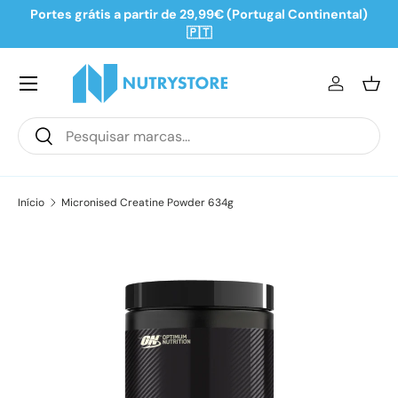
Portes grátis a partir de 29,99€ (Portugal Continental)
Ir para o conteúdo
🇵🇹
Iniciar se
Ces
Pesquisar
Pesquisar
Início
Micronised Creatine Powder 634g
Saltar para a informação do produto