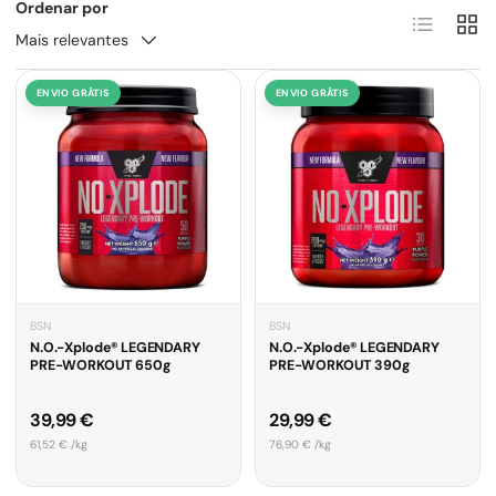
Ordenar por
Lista
Grel
Mais relevantes
ENVIO GRÁTIS
ENVIO GRÁTIS
BSN
BSN
N.O.-Xplode® LEGENDARY
N.O.-Xplode® LEGENDARY
PRE-WORKOUT 650g
PRE-WORKOUT 390g
Preço normal
Preço normal
39,99 €
29,99 €
Preço unitário
Preço unitário
61,52 € /kg
76,90 € /kg