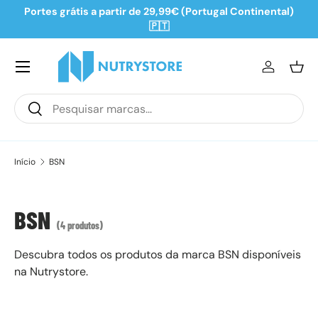
Portes grátis a partir de 29,99€ (Portugal Continental)
Ir para o conteúdo
🇵🇹
Iniciar se
Ces
Pesquisar
Pesquisar
Início
BSN
BSN
(4 produtos)
Descubra todos os produtos da marca BSN disponíveis
na Nutrystore.