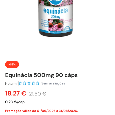
-15%
Equinácia 500mg 90 cáps
Sem avaliações
Naturmil
Preço de venda
Preço normal
18,27 €
21,50 €
0,20 €/cap.
Promoção válida de 01/06/2026 a 31/08/2026.