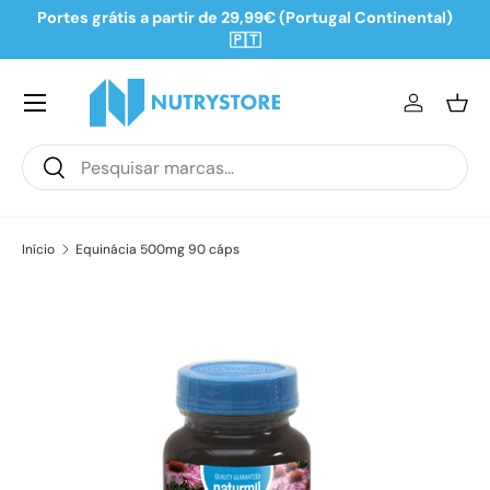
Portes grátis a partir de 29,99€ (Portugal Continental)
Ir para o conteúdo
🇵🇹
Iniciar se
Ces
Pesquisar
Pesquisar
Início
Equinácia 500mg 90 cáps
Saltar para a informação do produto