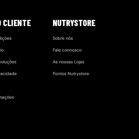
O CLIENTE
NUTRYSTORE
dições
Sobre nós
io
Fale connosco
evoluções
As nossas Lojas
ivacidade
Pontos Nutrystore
amações