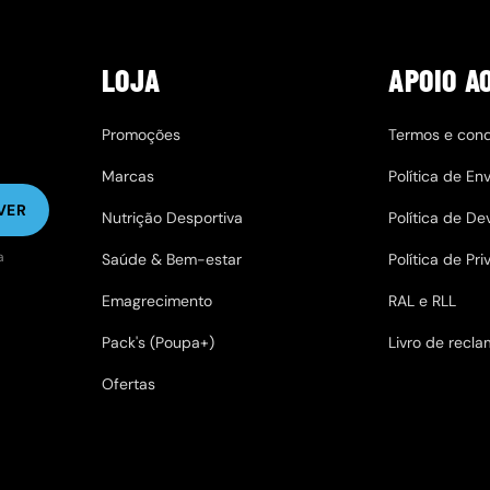
LOJA
APOIO A
Promoções
Termos e con
Marcas
Política de Env
VER
Nutrição Desportiva
Política de D
a
Saúde & Bem-estar
Política de Pr
Emagrecimento
RAL e RLL
Pack's (Poupa+)
Livro de recl
Ofertas