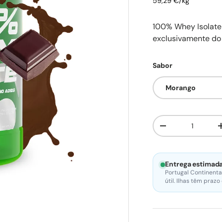
59,29 €/kg
100% Whey Isolate
exclusivamente do 
Sabor
Morango
Qtd.
Diminuir quantid
Entrega estimada
Portugal Continenta
útil. Ilhas têm prazo