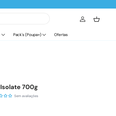
Iniciar sessão
Cesta
o
Pack's (Poupa+)
Ofertas
Isolate 700g
Sem avaliações
mal