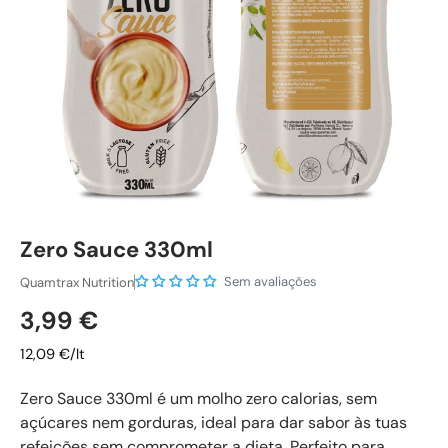
Zero Sauce 330ml
Sem avaliações
Quamtrax Nutrition
Preço normal
3,99 €
12,09 €/lt
Zero Sauce 330ml é um molho zero calorias, sem
açúcares nem gorduras, ideal para dar sabor às tuas
refeições sem comprometer a dieta. Perfeito para