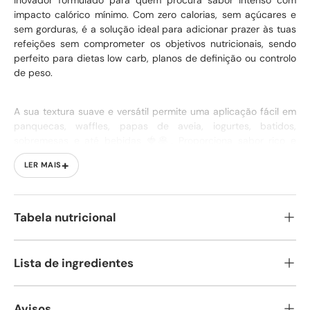
impacto calórico mínimo. Com zero calorias, sem açúcares e
sem gorduras, é a solução ideal para adicionar prazer às tuas
refeições sem comprometer os objetivos nutricionais, sendo
perfeito para dietas low carb, planos de definição ou controlo
de peso.
A sua textura suave e versátil permite uma aplicação fácil em
panquecas, waffles, papas de aveia, iogurtes, batidos,
sobremesas e até bebidas 🍓🥞. Proporciona sabor rico e
indulgente, tornando cada refeição mais apetitosa sem
+
LER MAIS
prejudicar a tua rotina alimentar.
Perfeito para um estilo de vida ativo e consciente 💪, o Zero
Tabela nutricional
Sauce ajuda a reduzir o consumo de açúcares adicionados
enquanto oferece uma experiência de sabor completa. Uma
escolha prática e inteligente para quem quer equilibrar saúde,
Lista de ingredientes
desempenho e prazer todos os dias 😋.
Avisos