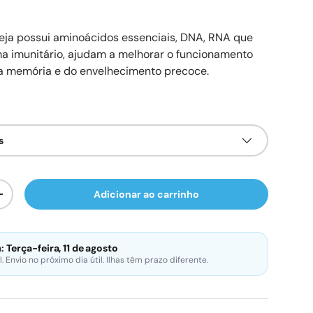
eja possui aminoácidos essenciais, DNA, RNA que
a imunitário, ajudam a melhorar o funcionamento
da memória e do envelhecimento precoce.
s
Adicionar ao carrinho
ade
Aumente a quantidade
:
Terça-feira, 11 de agosto
. Envio no próximo dia útil. Ilhas têm prazo diferente.