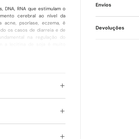
Envios
is, DNA, RNA que estimulam o
amento cerebral ao nível da
 acne, psoríase, eczema, é
Devoluções
ando os casos de diarreia e de
undamental na regulação do
a lecitina de soja é muito
elevado teor de vitaminas do
belo e unhas.