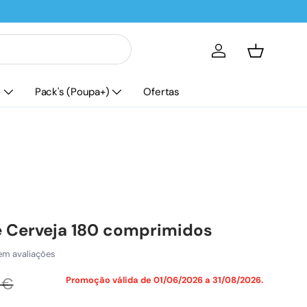
Iniciar sessão
Cesta
o
Pack's (Poupa+)
Ofertas
e Cerveja 180 comprimidos
em avaliações
venda
ço normal
 €
Promoção válida de 01/06/2026 a 31/08/2026.