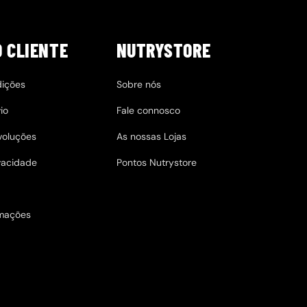
O CLIENTE
NUTRYSTORE
dições
Sobre nós
io
Fale connosco
evoluções
As nossas Lojas
ivacidade
Pontos Nutrystore
amações