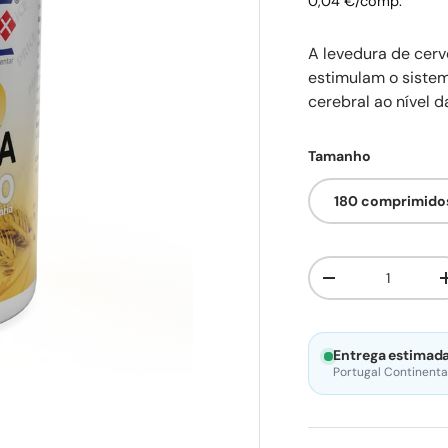
0,04 €/comp.
A levedura de cerv
estimulam o sistem
cerebral ao nível 
Tamanho
180 comprimido
Qtd.
Diminuir quantid
Entrega estimada
Portugal Continental