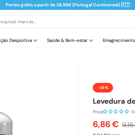
Portes grátis a partir de 29,99€ (Portugal Continental) 🇵🇹
isar
ição Desportiva
Saúde & Bem-estar
Emagreciment
-25%
Levedura d
Price
S
Preço de 
Pre
6,86 €
9,15