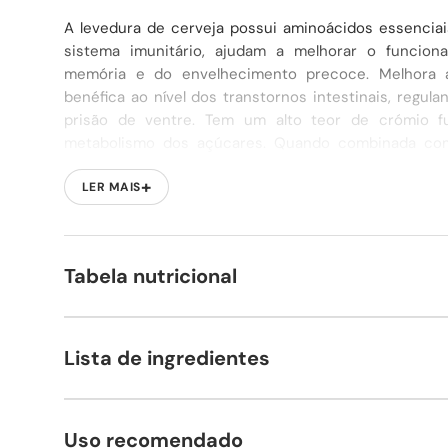
A levedura de cerveja possui aminoácidos essencia
sistema imunitário, ajudam a melhorar o funcion
memória e do envelhecimento precoce. Melhora a
benéfica ao nível dos transtornos intestinais, regul
prisão de ventre. Tem um alto teor de crómio f
metabolismo dos açúcares. Quando combinada com 
eficaz no tratamento do colesterol elevado. O seu 
+
Complexo B ajuda nos transtornos ao nível da pele, ca
LER MAIS
Tabela nutricional
Lista de ingredientes
Uso recomendado