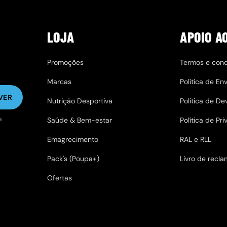
LOJA
APOIO A
Promoções
Termos e con
Marcas
Política de Env
VER
Nutrição Desportiva
Política de D
a
Saúde & Bem-estar
Política de Pr
Emagrecimento
RAL e RLL
Pack's (Poupa+)
Livro de recl
Ofertas