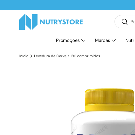
Ir para o conteúdo
Pesquisar
Pesqu
Promoções
Marcas
Nutr
Início
Levedura de Cerveja 180 comprimidos
Saltar para a informação do produto