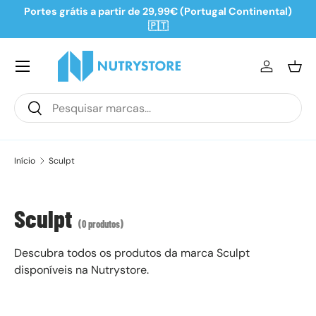
Portes grátis a partir de 29,99€ (Portugal Continental)
Ir para o conteúdo
🇵🇹
Iniciar se
Ces
Pesquisar
Pesquisar
Início
Sculpt
Sculpt
(0 produtos)
Descubra todos os produtos da marca Sculpt
disponíveis na Nutrystore.