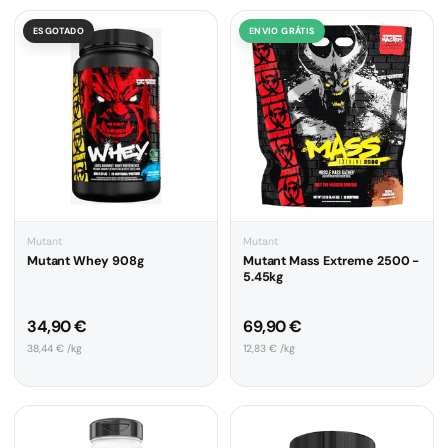
ESGOTADO
ENVIO GRÁTIS
Mutant
Mutant
Mutant Whey 908g
Mutant Mass Extreme 2500 -
5.45kg
Preço normal
Preço normal
34,90 €
69,90 €
Preço unitário
Preço unitário
38,44 € /kg
12,83 € /kg