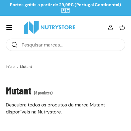
Portes grátis a partir de 29,99€ (Portugal Continental)
Ir para o conteúdo
🇵🇹
Iniciar se
Ces
Pesquisar
Pesquisar
Início
Mutant
Mutant
(8 produtos)
Descubra todos os produtos da marca Mutant
disponíveis na Nutrystore.