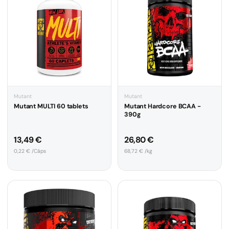
Mutant
Mutant
Mutant MULTI 60 tablets
Mutant Hardcore BCAA -
390g
Preço normal
Preço normal
13,49 €
26,80 €
Preço unitário
Preço unitário
0,22 € /Cáps
68,72 € /kg