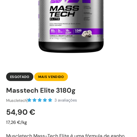
ESGOTADO
MAIS VENDIDO
Masstech Elite 3180g
3 avaliações
Muscletech
Preço normal
54,90 €
17,26 €/kg
Muscletech Mass-Tech Elite é uma fórmula de ganho