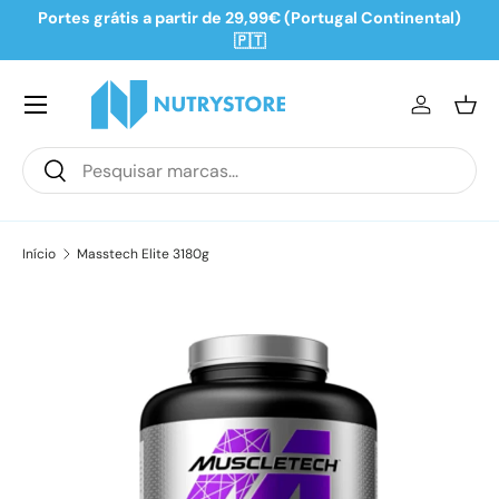
Portes grátis a partir de 29,99€ (Portugal Continental)
Ir para o conteúdo
🇵🇹
Iniciar se
Ces
Pesquisar
Pesquisar
Início
Masstech Elite 3180g
Saltar para a informação do produto