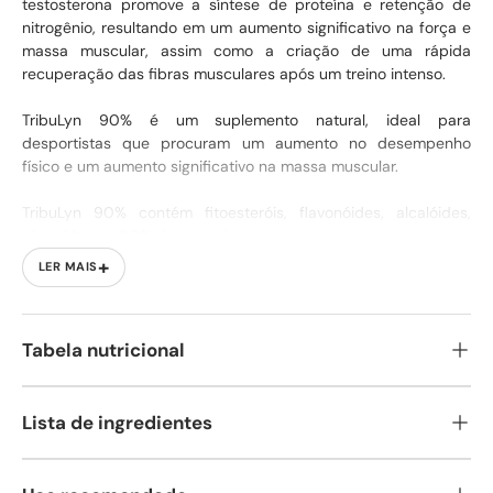
testosterona promove a síntese de proteína e retenção de
nitrogênio, resultando em um aumento significativo na força e
massa muscular, assim como a criação de uma rápida
recuperação das fibras musculares após um treino intenso.
TribuLyn 90% é um suplemento natural, ideal para
desportistas que procuram um aumento no desempenho
físico e um aumento significativo na massa muscular.
TribuLyn 90% contém fitoesteróis, flavonóides, alcalóides,
glicosídeos e 90% de saponinas.
Aumenta os níveis de testosterona.
+
LER MAIS
Favorece o aumento de força.
90% de saponinas.
Tabela nutricional
Lista de ingredientes