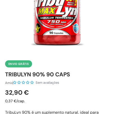
ENVIO GRÁTIS
TRIBULYN 90% 90 CAPS
Sem avaliações
Amix
Preço normal
32,90 €
0,37 €/cap.
TribuLyn 90% é um suplemento natural, ideal para