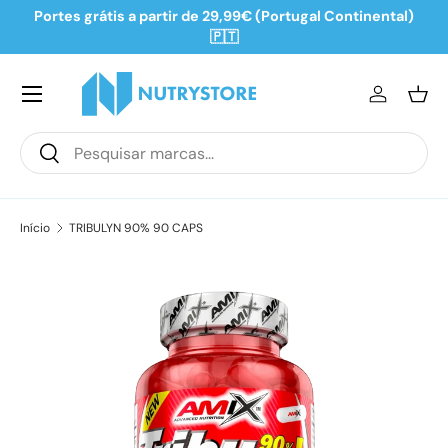
Portes grátis a partir de 29,99€ (Portugal Continental)
Ir para o conteúdo
🇵🇹
Iniciar se
Ces
Pesquisar
Pesquisar
Início
TRIBULYN 90% 90 CAPS
Saltar para a informação do produto