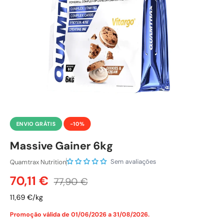
ENVIO GRÁTIS
-10%
Massive Gainer 6kg
Sem avaliações
Quamtrax Nutrition
Preço de venda
Preço normal
70,11 €
77,90 €
11,69 €/kg
Promoção válida de 01/06/2026 a 31/08/2026.