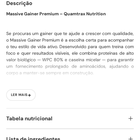
Descrição
Massive Gainer Premium – Quamtrax Nutrition
Se procuras um gainer que te ajude a crescer com qualidade,
o Massive Gainer Premium é a escolha certa para acompanhar
o teu estilo de vida ativo. Desenvolvido para quem treina com
foco e quer resultados visíveis, ele combina proteínas de alto
valor biológico — WPC 80% e caseína micelar — para garantir
um fornecimento prolongado de aminoácidos, ajudando o
corpo a manter-se sempre em construção.
A sua fórmula conta com uma mistura inteligente de hidratos
+
LER MAIS
de carbono simples e complexos, incluindo Vitargo®, aveia e
maltodextrina, proporcionando energia constante para treinos
intensos e uma recuperação mais eficiente. É baixo em
açúcar, mas rico em nutrientes essenciais, perfeito para quem
Tabela nutricional
quer ganhar massa sem comprometer a qualidade nutricional.
Lista de ingredientes