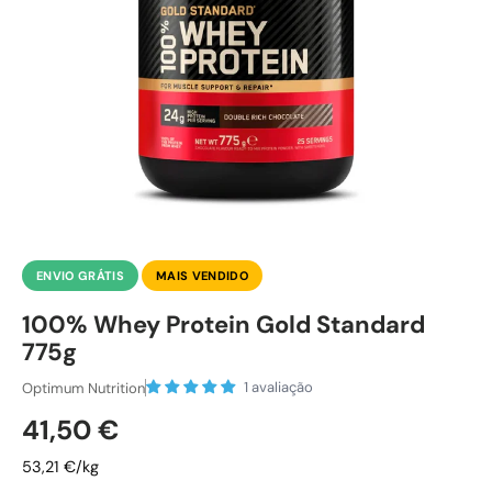
ENVIO GRÁTIS
MAIS VENDIDO
100% Whey Protein Gold Standard
775g
1 avaliação
Optimum Nutrition
Preço normal
41,50 €
53,21 €/kg