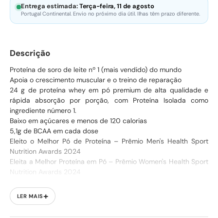
Entrega estimada:
Terça-feira, 11 de agosto
Portugal Continental. Envio no próximo dia útil. Ilhas têm prazo diferente.
Descrição
Proteína de soro de leite nº 1 (mais vendido) do mundo
Apoia o crescimento muscular e o treino de reparação
24 g de proteína whey em pó premium de alta qualidade e
rápida absorção por porção, com Proteína Isolada como
ingrediente número 1.
Baixo em açúcares e menos de 120 calorias
5,1g de BCAA em cada dose
Eleito o Melhor Pó de Proteína – Prêmio Men's Health Sport
Nutrition Awards 2024
Eleita a Melhor Proteína em Pó – Prêmio Women's Health Sport
Nutrition Awards 2024
O que é Whey?
+
LER MAIS
A proteína whey é uma proteína de alta qualidade e rápida
absorção, derivada de uma fonte láctea, repleta de