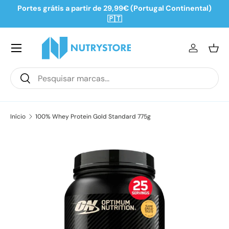
Portes grátis a partir de 29,99€ (Portugal Continental)
Ir para o conteúdo
🇵🇹
Iniciar se
Ces
Pesquisar
Pesquisar
Início
100% Whey Protein Gold Standard 775g
Saltar para a informação do produto