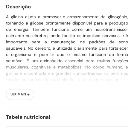
Descrição
A glicina ajuda a promover o armazenamento de glicogênio,
tornando a glicose prontamente disponível para a produção
de energia. Também funciona como um neurotransmissor
calmante no cérebro, onde facilita os impulsos nervosos e é
importante para a manutenção de padrões de sono
saudáveis. No cérebro, é utilizada diariamente para fortalecer
o organismo e permitir que o mesmo funcione de forma
saudável. É um aminoácido essencial para muitas funções
musculares, cognitivas e metabólicas. No corpo humano, a
glicina é encontrada em grandes concentrações na pele, nos
tecidos conjuntivos das articulações e no tecido muscular.
Grau farmacêutico, forma livre
+
LER MAIS
Promove um sono reparador
Suporte ao sistema nervoso
Tabela nutricional
Pode ocorrer variação natural da cor deste produto.