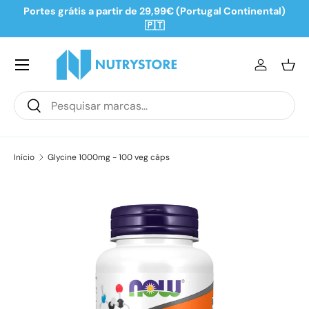
Portes grátis a partir de 29,99€ (Portugal Continental)
Ir para o conteúdo
🇵🇹
Iniciar se
Ces
Pesquisar
Pesquisar
Início
Glycine 1000mg - 100 veg cáps
Saltar para a informação do produto