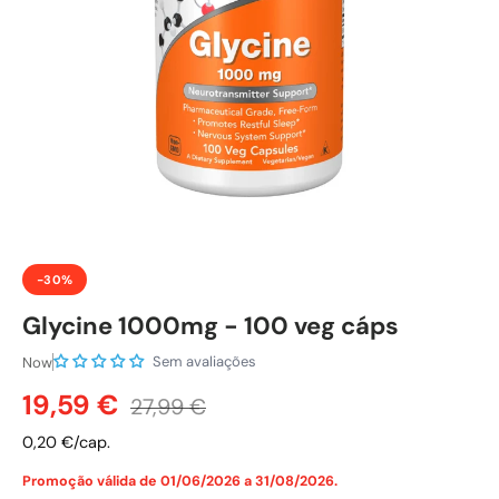
-30%
Glycine 1000mg - 100 veg cáps
Sem avaliações
Now
Preço de venda
Preço normal
19,59 €
27,99 €
0,20 €/cap.
Promoção válida de 01/06/2026 a 31/08/2026.