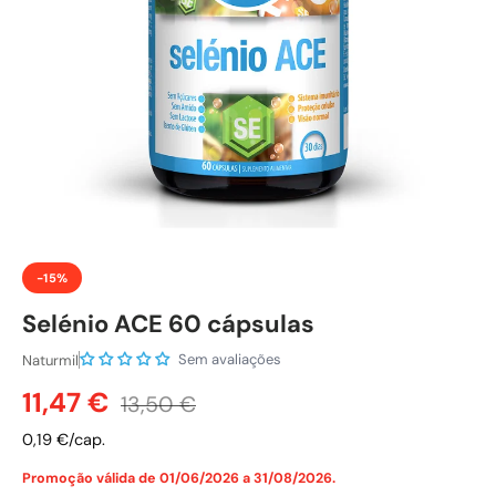
-15%
Selénio ACE 60 cápsulas
Sem avaliações
Naturmil
Preço de venda
Preço normal
11,47 €
13,50 €
0,19 €/cap.
Promoção válida de 01/06/2026 a 31/08/2026.