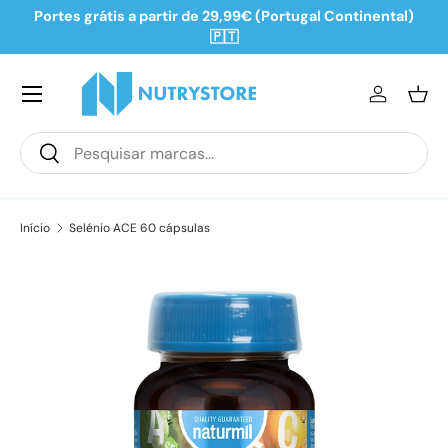
Portes grátis a partir de 29,99€ (Portugal Continental)
Ir para o conteúdo
🇵🇹
Iniciar se
Ces
Pesquisar
Pesquisar
Início
Selénio ACE 60 cápsulas
Saltar para a informação do produto