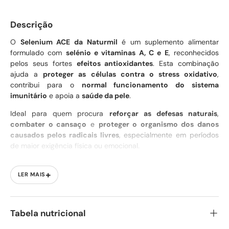
Descrição
O
Selenium ACE da Naturmil
é um suplemento alimentar
formulado com
selénio e vitaminas A, C e E
, reconhecidos
pelos seus fortes
efeitos antioxidantes
. Esta combinação
ajuda a
proteger as células contra o stress oxidativo
,
contribui para o
normal funcionamento do sistema
imunitário
e apoia a
saúde da pele
.
Ideal para quem procura
reforçar as defesas naturais
,
combater o cansaço
e
proteger o organismo dos danos
causados pelos radicais livres
, especialmente em períodos
de maior exigência física ou emocional.
+
LER MAIS
Benefícios principais
Protege as células contra o
stress oxidativo
Tabela nutricional
Contribui para o
normal funcionamento do sistema