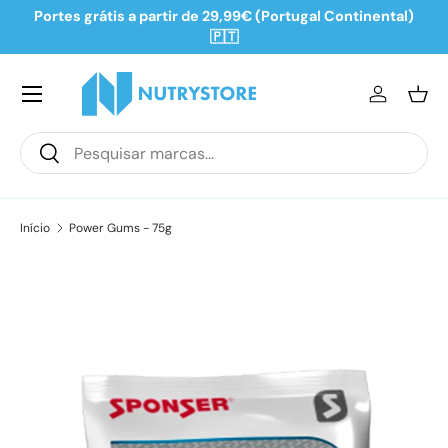
Portes grátis a partir de 29,99€ (Portugal Continental)
Ir para o conteúdo
🇵🇹
Iniciar se
Ces
Pesquisar
Pesquisar
Início
Power Gums - 75g
Saltar para a informação do produto