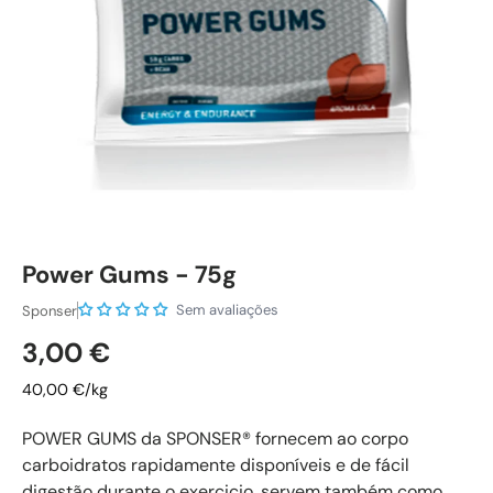
Power Gums - 75g
Sem avaliações
Sponser
Preço normal
3,00 €
40,00 €/kg
POWER GUMS da SPONSER® fornecem ao corpo
carboidratos rapidamente disponíveis e de fácil
digestão durante o exercicio, servem também como