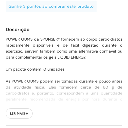
Ganhe 3 pontos ao comprar este produto
Descrição
POWER GUMS da SPONSER® fornecem ao corpo carboidratos
rapidamente disponíveis e de fácil digestão durante o
exercicio, servem também como uma alternativa confiável ou
para complementar os géis LIQUID ENERGY.
Um pacote contém 10 unidades.
As POWER GUMS podem ser tomadas durante e pouco antes
da atividade física. Eles fornecem cerca de 60 g de
carboidratos e, portanto, correspondem a uma quantidade
geralmente recomendada de energia por hora durante o
exercício.
+
LER MAIS
POWER GUMS estão disponíveis em 2 variantes/sabores: